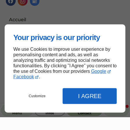
Accueil
Contactez-nous
Your privacy is our priority
Mentions légales
Plan du site
We use Cookies to improve user experience by
personalising content and ads, as well as
analyzing traffic and optimizing social networks
functionalities. By clicking "I Agree" you consent to
the use of Cookies from our providers
Google
Haut de page
Facebook
.
I AGREE
Customize
Menu
Infos
Contact