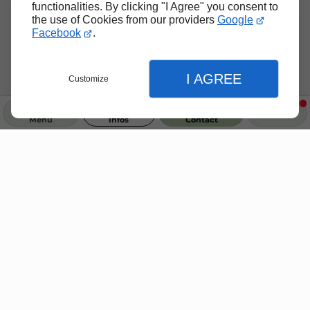
functionalities. By clicking "I Agree" you consent to
the use of Cookies from our providers
Google
Facebook
.
I AGREE
Customize
Menu
Infos
Contact
Fermer
Fermer
Fermer
Réglages de l'affichage
Accueil
Nos prestations
Préférences d'affichage du site