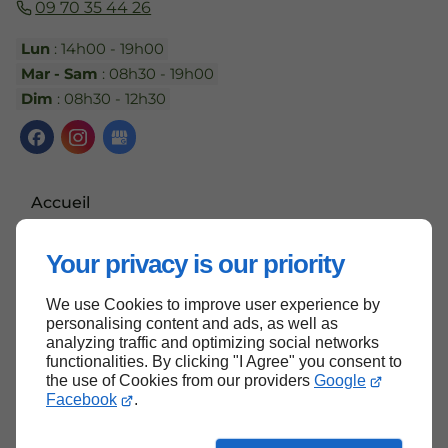
09 70 35 44 26
Lun
: 14h00 - 19h00
Mar - Sam
: 08h30 - 19h00
Dim
: 08h30 - 12h30
Accueil
Contactez-nous
Your privacy is our priority
Mentions légales
Plan du site
We use Cookies to improve user experience by
personalising content and ads, as well as
analyzing traffic and optimizing social networks
functionalities. By clicking "I Agree" you consent to
the use of Cookies from our providers
Google
Haut de page
Facebook
.