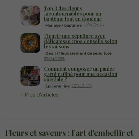
Top 3 des fleurs
incontournables pour un
baptême tout en douceur
27/06/2026
Mariage / baptême
Fleurir une sépulture avec
délicatesse : nos conseils selon
les saisons
Deuil / fleurissement de sépulture
27/04/2026
Comment composer un panier
garni raffiné pour une occasion
spéciale ?
27/02/2026
Épicerie fine
Plus d'articles
Fleurs et saveurs : l'art d'embellir et