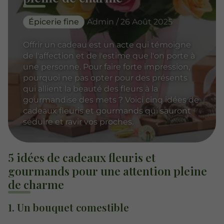
Épicerie fine
Admin / 26 Août 2025
Offrir un cadeau est un acte qui témoigne
de l'affection et de l'estime que l'on porte à
une personne. Pour faire forte impression,
pourquoi ne pas opter pour des présents
qui allient la beauté des fleurs à la
gourmandise des mets ? Voici cinq idées de
cadeaux fleuris et gourmands qui sauront
séduire et ravir vos proches.
5 idées de cadeaux fleuris et
gourmands pour une attention pleine
de charme
1. Un bouquet comestible